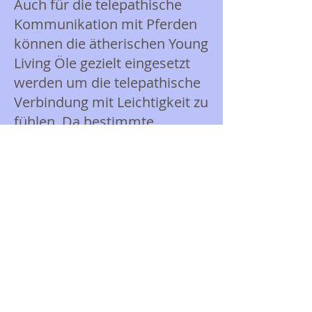
Auch für die telepathische
Kommunikation mit Pferden
können die ätherischen Young
Living Öle gezielt eingesetzt
werden um die telepathische
Verbindung mit Leichtigkeit zu
fühlen. Da bestimmte
Pflanzenfrequenzen das
drittes Auge öffnen, sprich die
Zirbeldrüse aktivieren und
andere wiederum "erden"
sind sie sehr effektiv für alle,
die Tierkommunikation
praktizieren oder lernen
wollen. Als Stall-Apotheke für
meine Pferde sind ätherische